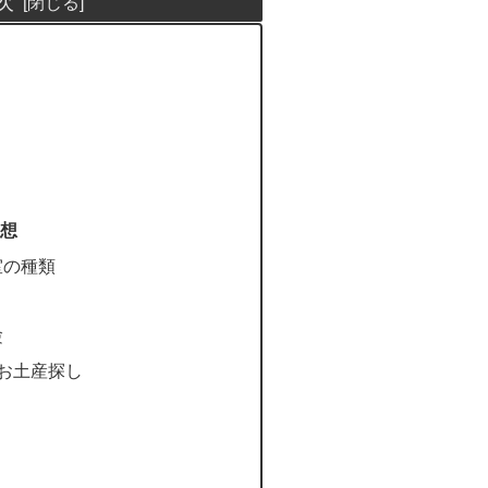
次
想
室の種類
験
お土産探し