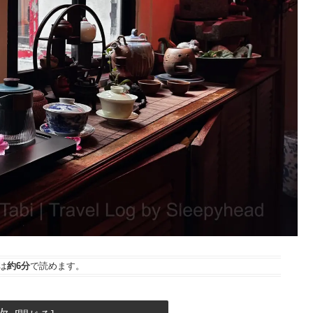
は
約6分
で読めます。